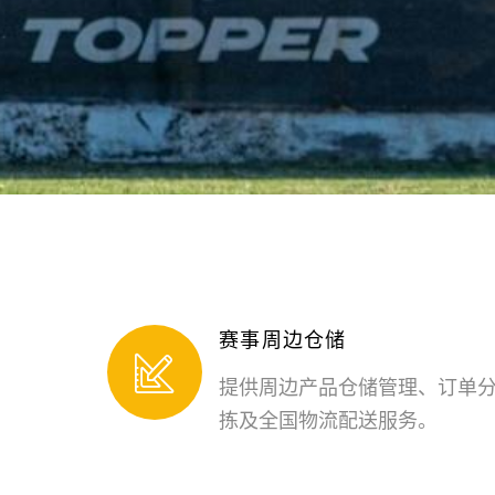
赛事周边仓储
提供周边产品仓储管理、订单
拣及全国物流配送服务。