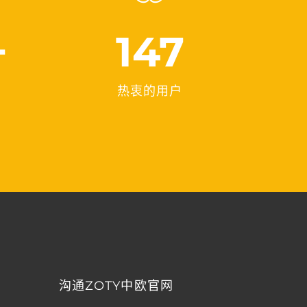
+
147
热衷的用户
沟通ZOTY中欧官网