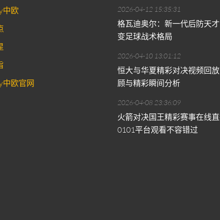
2026-04-12 15:35:31
ty中欧
格瓦迪奥尔：新一代后防天才
点
变足球战术格局
星
2026-04-10 13:01:12
旨
恒大与华夏精彩对决视频回放
ty中欧官网
顾与精彩瞬间分析
2026-04-08 23:36:09
火箭对决国王精彩赛事在线直
0101平台观看不容错过