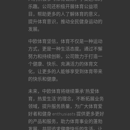
乐趣。公司还积极开展体育公益项
目，帮助更多的人了解体育的意义，
提升体育意识，推动全民健身运动的
发展。
中欧体育
坚信，体育不仅是一种运动
方式，更是一种生活态度。通过不懈
努力和持续创新，公司致力于打造一
个健康、快乐、充满活力的体育文
化，让更多的人能够享受到体育带来
的快乐和健康。
未来，
中欧体育
将继续秉承“热爱体
育，热爱生活”的理念，不断拓展业务
领域，提升服务质量，为广大体育爱
好者和健身 enthusiasts 提供更多更好
的产品和服务，助力体育事业的蓬勃
发展，共同追求健康快乐的生活。让