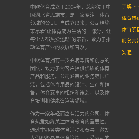
了解zo
中欧体育
成立于2004年，总部位于中
国湖北省恩施市，是一家专注于体育
体育热
领域的公司。自成立以来，公司始终
体育明
秉承着“让体育成为生活的一部分，让
每个人都热爱运动”的宗旨，致力于推
服务宗
动体育产业的发展和普及。
沟通zo
中欧体育
拥有一支充满激情和创意的
团队，致力于为客户提供优质的体育
产品和服务。公司涵盖的业务范围广
泛，包括体育用品的设计、生产和销
售，体育赛事的组织和策划，以及体
育培训和健康咨询等领域。
作为一家年轻而富有活力的公司，体
育热爱始终关注体育教育的重要性，
通过举办各类体育活动和赛事，激励
人们积极参与体育锻炼，享受运动的